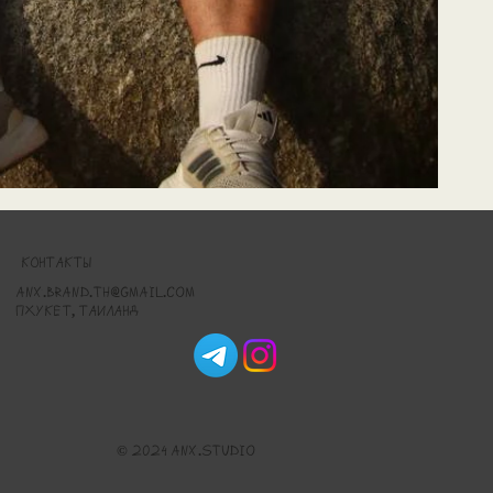
КОНТАКТЫ
anx.brand.th@gmail.com
Пхукет, Таиланд
© 2024 ANX.studio