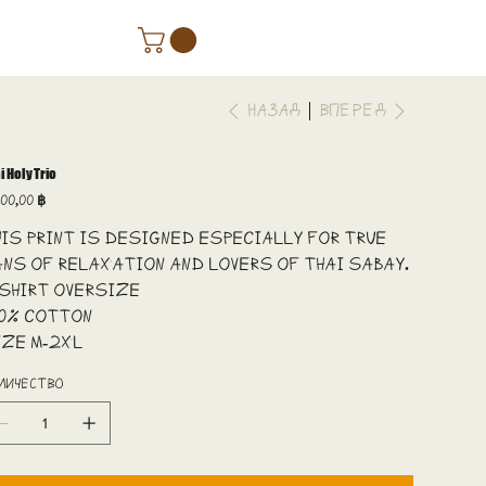
Назад
Вперед
i Holy Trio
а
00,00 ฿
is print is designed especially for true
ns of relaxation and lovers of thai sabay.
-shirt oversize
00% cotton
ize M-2XL
личество