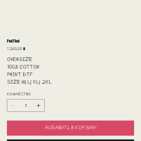
Pad Thai
Цена
1 200,00 ฿
Oversize
100% cotton
print DTF
size M| L| XL| 2XL
Количество
Добавить в корзину