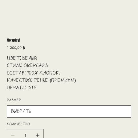
No spicy!
Цена
1 200,00 ฿
Цвет: Белый
Стиль: Оверсайз
Состав: 100% хлопок.
Качество: пенье (премиум)
Печать: DTF
размер
Количество