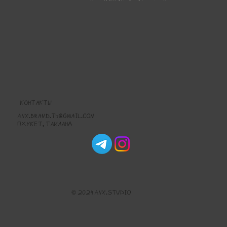
КОНТАКТЫ
anx.brand.th@gmail.com
Пхукет, Таиланд
© 2024 ANX.studio