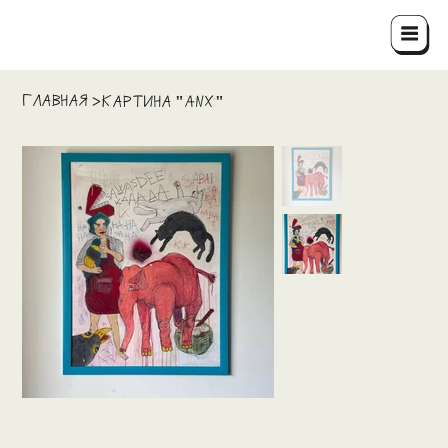
ГЛАВНАЯ
>
картина "ANX"